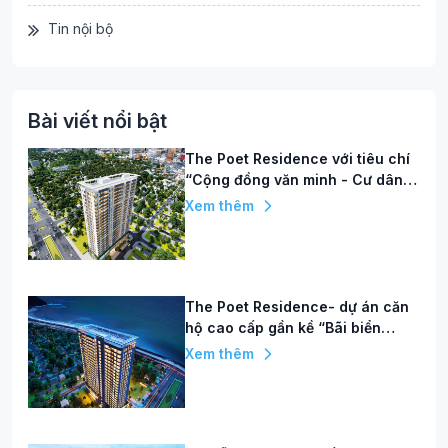
Tin nội bộ
Bài viết nổi bật
The Poet Residence với tiêu chí
“Cộng đồng văn minh - Cư dân
hạnh phúc”
Xem thêm
The Poet Residence- dự án căn
hộ cao cấp gần kề “Bãi biển
quyến rũ nhất hành tinh”
Xem thêm