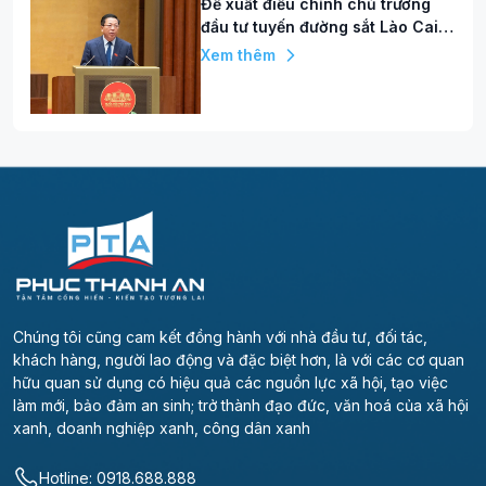
Đề xuất điều chỉnh chủ trương
đầu tư tuyến đường sắt Lào Cai -
Hà Nội - Hải Phòng, vốn tăng hơn
Xem thêm
86.000 tỷ đồng
Chúng tôi cũng cam kết đồng hành với nhà đầu tư, đối tác,
khách hàng, người lao động và đặc biệt hơn, là với các cơ quan
hữu quan sử dụng có hiệu quả các nguồn lực xã hội, tạo việc
làm mới, bảo đảm an sinh; trở thành đạo đức, văn hoá của xã hội
xanh, doanh nghiệp xanh, công dân xanh
Hotline: 0918.688.888