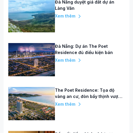
Đà Nẵng duyệt giá đất dự án
Làng Vân
Xem thêm
Đà Nẵng: Dự án The Poet
Residence đủ điều kiện bán
Xem thêm
The Poet Residence: Tọa độ
vàng an cư, đòn bẩy thịnh vượng
giữa trung tâm Đà Nẵng
Xem thêm