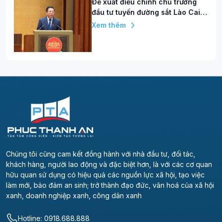
Đề xuất điều chỉnh chủ trương
đầu tư tuyến đường sắt Lào Cai -
Hà Nội - Hải Phòng, vốn tăng hơn
Xem thêm
86.000 tỷ đồng
Chúng tôi cũng cam kết đồng hành với nhà đầu tư, đối tác,
khách hàng, người lao động và đặc biệt hơn, là với các cơ quan
hữu quan sử dụng có hiệu quả các nguồn lực xã hội, tạo việc
làm mới, bảo đảm an sinh; trở thành đạo đức, văn hoá của xã hội
xanh, doanh nghiệp xanh, công dân xanh
Hotline: 0918.688.888