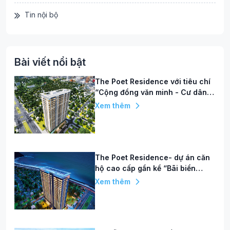
Tin nội bộ
Bài viết nổi bật
The Poet Residence với tiêu chí
“Cộng đồng văn minh - Cư dân
hạnh phúc”
Xem thêm
The Poet Residence- dự án căn
hộ cao cấp gần kề “Bãi biển
quyến rũ nhất hành tinh”
Xem thêm