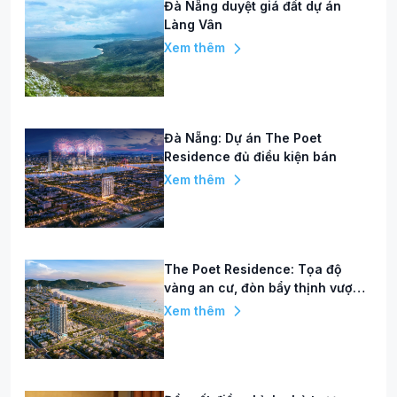
Đà Nẵng duyệt giá đất dự án
Làng Vân
Xem thêm
Đà Nẵng: Dự án The Poet
Residence đủ điều kiện bán
Xem thêm
The Poet Residence: Tọa độ
vàng an cư, đòn bẩy thịnh vượng
giữa trung tâm Đà Nẵng
Xem thêm