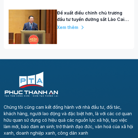
Đề xuất điều chỉnh chủ trương
đầu tư tuyến đường sắt Lào Cai -
Hà Nội - Hải Phòng, vốn tăng hơn
Xem thêm
86.000 tỷ đồng
Chúng tôi cũng cam kết đồng hành với nhà đầu tư, đối tác,
khách hàng, người lao động và đặc biệt hơn, là với các cơ quan
hữu quan sử dụng có hiệu quả các nguồn lực xã hội, tạo việc
làm mới, bảo đảm an sinh; trở thành đạo đức, văn hoá của xã hội
xanh, doanh nghiệp xanh, công dân xanh