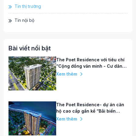
Tin thị trường
Tin nội bộ
Bài viết nổi bật
The Poet Residence với tiêu chí
“Cộng đồng văn minh - Cư dân
hạnh phúc”
Xem thêm
The Poet Residence- dự án căn
hộ cao cấp gần kề “Bãi biển
quyến rũ nhất hành tinh”
Xem thêm