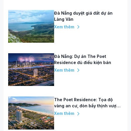
Đà Nẵng duyệt giá đất dự án
Làng Vân
Xem thêm
Đà Nẵng: Dự án The Poet
Residence đủ điều kiện bán
Xem thêm
The Poet Residence: Tọa độ
vàng an cư, đòn bẩy thịnh vượng
giữa trung tâm Đà Nẵng
Xem thêm