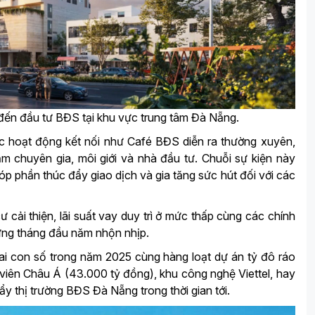
đến đầu tư BĐS tại khu vực trung tâm Đà Nẵng.
c hoạt động kết nối như Café BĐS diễn ra thường xuyên,
ăm chuyên gia, môi giới và nhà đầu tư. Chuỗi sự kiện này
óp phần thúc đẩy giao dịch và gia tăng sức hút đối với các
ư cải thiện, lãi suất vay duy trì ở mức thấp cùng các chính
hững tháng đầu năm nhộn nhịp.
hai con số trong năm 2025 cùng hàng loạt dự án tỷ đô ráo
 viên Châu Á (43.000 tỷ đồng), khu công nghệ Viettel, hay
ẩy thị trường BĐS Đà Nẵng trong thời gian tới.