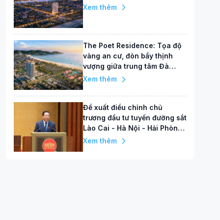
Xem thêm
The Poet Residence: Tọa độ
vàng an cư, đòn bẩy thịnh
vượng giữa trung tâm Đà
Nẵng
Xem thêm
Đề xuất điều chỉnh chủ
trương đầu tư tuyến đường sắt
Lào Cai - Hà Nội - Hải Phòng,
vốn tăng hơn 86.000 tỷ đồng
Xem thêm