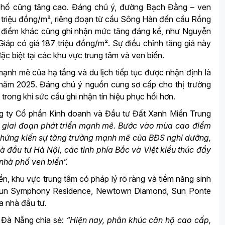
h phố cũng tăng cao. Đáng chú ý, đường Bạch Đằng – ven
5 triệu đồng/m², riêng đoạn từ cầu Sông Hàn đến cầu Rồng
ng điểm khác cũng ghi nhận mức tăng đáng kể, như Nguyễn
iáp có giá 187 triệu đồng/m². Sự điều chỉnh tăng giá này
c biệt tại các khu vực trung tâm và ven biển.
mạnh mẽ của hạ tầng và du lịch tiếp tục được nhận định là
g năm 2025. Đáng chú ý nguồn cung sơ cấp cho thị trường
rong khi sức cầu ghi nhận tín hiệu phục hồi hơn.
 ty Cổ phần Kinh doanh và Đầu tư Đất Xanh Miền Trung
giai đoạn phát triển mạnh mẽ. Bước vào mùa cao điểm
ục chứng kiến sự tăng trưởng mạnh mẽ của BĐS nghỉ dưỡng,
 đầu tư Hà Nội, các tỉnh phía Bắc và Việt kiều thúc đẩy
nhà phố ven biển”.
ển, khu vực trung tâm có pháp lý rõ ràng và tiềm năng sinh
 Sun Symphony Residence, Newtown Diamond, Sun Ponte
ủa nhà đầu tư.
 Đà Nẵng chia sẻ:
“Hiện nay, phân khúc căn hộ cao cấp,