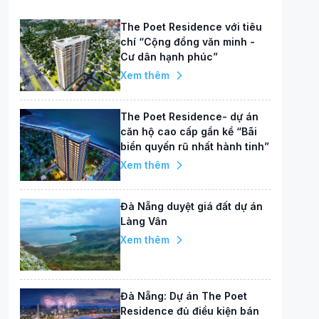
The Poet Residence với tiêu
chí “Cộng đồng văn minh -
Cư dân hạnh phúc”
Xem thêm
The Poet Residence- dự án
căn hộ cao cấp gần kề “Bãi
biển quyến rũ nhất hành tinh”
Xem thêm
Đà Nẵng duyệt giá đất dự án
Làng Vân
Xem thêm
Đà Nẵng: Dự án The Poet
Residence đủ điều kiện bán